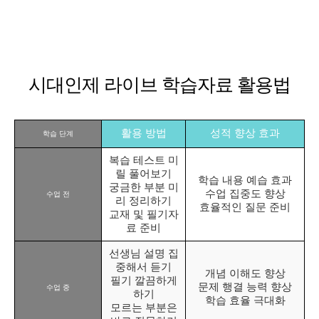
시대인제 라이브 학습자료 활용법
활용 방법
성적 향상 효과
학습 단계
복습 테스트 미
릴 풀어보기
학습 내용 예습 효과
궁금한 부분 미
수업 집중도 향상
수업 전
리 정리하기
효율적인 질문 준비
교재 및 필기자
료 준비
선생님 설명 집
중해서 듣기
개념 이해도 향상
필기 깔끔하게
문제 행결 능력 향상
수업 중
하기
학습 효율 극대화
모르는 부분은