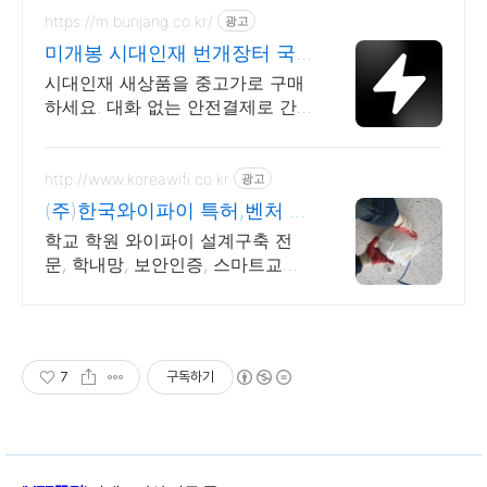
https://m.bunjang.co.kr/
광고
미개봉 시대인재 번개장터 국
내 최대 브랜드 중고거래
시대인재 새상품을 중고가로 구매
하세요. 대화 없는 안전결제로 간
편하게! 전국 각지에서 올라오는
전국구 최다 상품 매일 10만 개 이
상의 신규 상품 업로드
http://www.koreawifi.co.kr
광고
(주)한국와이파이 특허,벤처 관
급공사, 건설공사 가능
학교 학원 와이파이 설계구축 전
문, 학내망, 보안인증, 스마트교육,
온라인학습 나라장터 입찰 가능 기
업, 성공사업의 지름길 와이파이
프리존 구축. 견적문의
7
구독하기